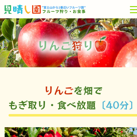
りんご
狩
り
りんご
を畑で
もぎ取り・食べ放題
〔40分