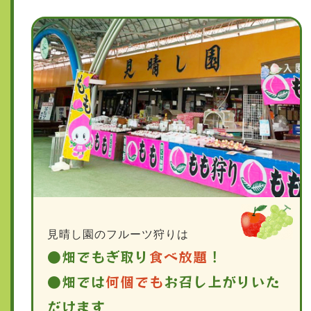
見晴し園のフルーツ狩りは
●畑でもぎ取り
食べ放題
！
●畑では
何個でも
お召し上がりいた
だけます