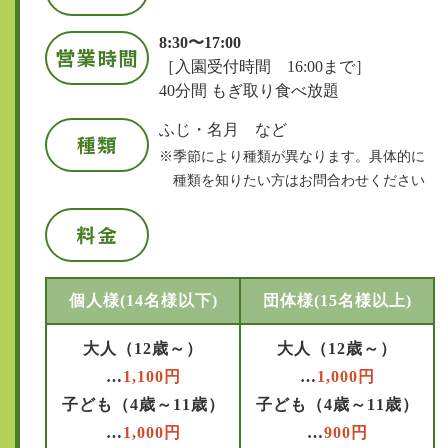
8:30〜17:00
営業時間
［入園受付時間 16:00まで］
40分間 もぎ取り食べ放題
ふじ・名月 など
種類
※季節により種類が異なります。具体的に
種類を知りたい方はお問合わせください
料金
個人様(14名様以下)
団体様(15名様以上)
大人（12歳～）
大人（12歳～）
…
1,100円
…
1,000円
子ども（4歳～11歳）
子ども（4歳～11歳）
…
1,000円
…
900円